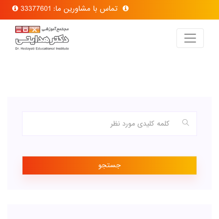
تماس با مشاورین ما: 33377601
جستجو